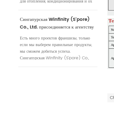
для отопления, кондиционирования и ох
Сингапурская Winfinity (S'pore)
Co., Ltd. присоединяется к агентству
DOFUN Valve
Есть много проектов франшизы, только
если мы выберем правильные продукты,
мы сможем добиться успеха.
Сингапурская Winfinity (S'pore) Co.,
Ltd. прини
C