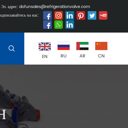
Эл. адрес:
dofunsales@refrigerationvalve.com
одписывайтесь на нас:
RU
AR
CN
EN
Н